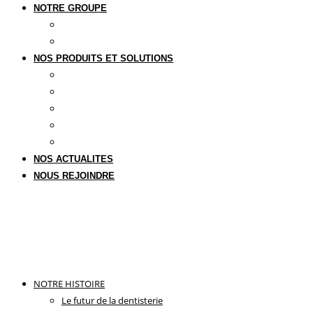
NOTRE GROUPE
Notre groupe
Upperside Capital Partners
NOS PRODUITS ET SOLUTIONS
Une offre globale
Implantologie
Orthodontie invisible
Empreinte numérique
Laser & Photobiomodulation
NOS ACTUALITES
NOUS REJOINDRE
NOTRE HISTOIRE
Le futur de la dentisterie