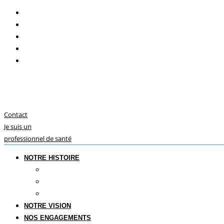
Contact
Je suis un
professionnel de santé
NOTRE HISTOIRE
Le futur de la dentisterie
Savoir-faire français
Notre présence internationale
NOTRE VISION
NOS ENGAGEMENTS