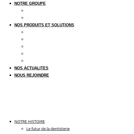
NOTRE GROUPE
Notre groupe
Upperside Capital Partners
NOS PRODUITS ET SOLUTIONS
Une offre globale
Implantologie
Orthodontie invisible
Empreinte numérique
Laser & Photobiomodulation
NOS ACTUALITES
NOUS REJOINDRE
NOTRE HISTOIRE
Le futur de la dentisterie