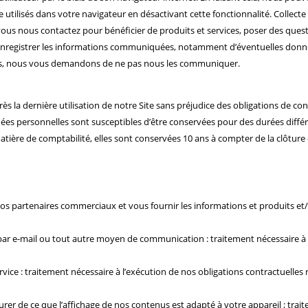
re utilisés dans votre navigateur en désactivant cette fonctionnalité. Colle
i vous nous contactez pour bénéficier de produits et services, poser des qu
’enregistrer les informations communiquées, notamment d’éventuelles donné
ées, nous vous demandons de ne pas nous les communiquer.
ès la dernière utilisation de notre Site sans préjudice des obligations de co
nées personnelles sont susceptibles d’être conservées pour des durées diff
matière de comptabilité, elles sont conservées 10 ans à compter de la clôture
nos partenaires commerciaux et vous fournir les informations et produits et
 e-mail ou tout autre moyen de communication : traitement nécessaire à l’ex
ce : traitement nécessaire à l’exécution de nos obligations contractuelles r
r de ce que l’affichage de nos contenus est adapté à votre appareil ; trait