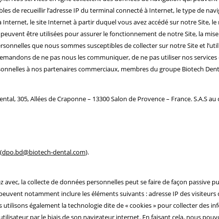
s de recueillir l’adresse IP du terminal connecté à Internet, le type de navig
nternet, le site Internet à partir duquel vous avez accédé sur notre Site, le n
uvent être utilisées pour assurer le fonctionnement de notre Site, la mise e
onnelles que nous sommes susceptibles de collecter sur notre Site et l’util
mandons de ne pas nous les communiquer, de ne pas utiliser nos services e
onnelles à nos partenaires commerciaux, membres du groupe Biotech Dent
ntal, 305, Allées de Craponne – 13300 Salon de Provence – France. S.A.S au c
(
dpo.bd@biotech-dental.com
).
sez avec, la collecte de données personnelles peut se faire de façon passiv
 peuvent notamment inclure les éléments suivants : adresse IP des visiteurs 
utilisons également la technologie dite de « cookies » pour collecter des in
utilisateur par le biais de son navigateur internet. En faisant cela, nous po