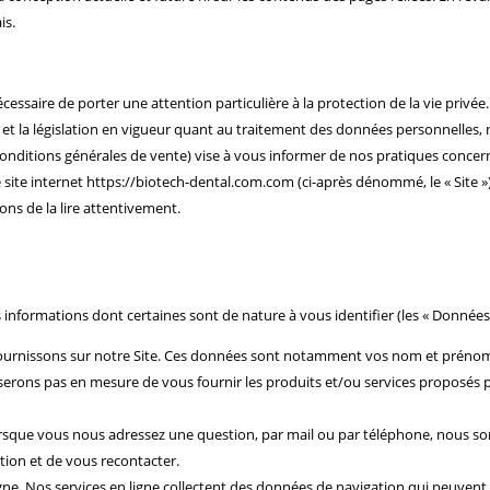
is.
saire de porter une attention particulière à la protection de la vie privée.
cte et la législation en vigueur quant au traitement des données personnell
onditions générales de vente) vise à vous informer de nos pratiques concernan
e site internet https://biotech-dental.com.com (ci-après dénommé, le « Site »
s de la lire attentivement.
informations dont certaines sont de nature à vous identifier (les « Données
 fournissons sur notre Site. Ces données sont notamment vos nom et prénom
 serons pas en mesure de vous fournir les produits et/ou services proposés p
que vous nous adressez une question, par mail ou par téléphone, nous somm
ion et de vous recontacter.
ligne. Nos services en ligne collectent des données de navigation qui peuvent