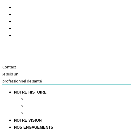
Contact
Je suis un
professionnel de santé
NOTRE HISTOIRE
Le futur de la dentisterie
Savoir-faire français
Notre présence internationale
NOTRE VISION
NOS ENGAGEMENTS