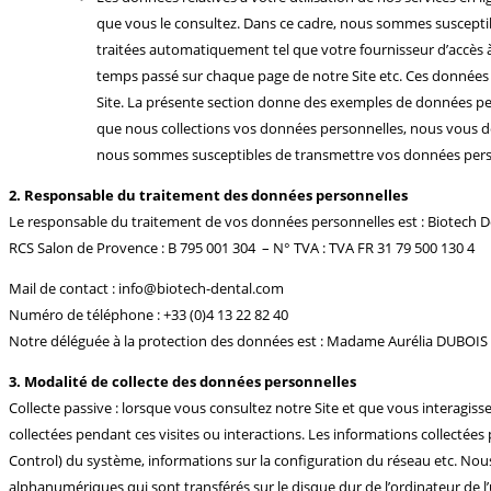
que vous le consultez. Dans ce cadre, nous sommes susceptible
traitées automatiquement tel que votre fournisseur d’accès à I
temps passé sur chaque page de notre Site etc. Ces données pe
Site. La présente section donne des exemples de données pers
que nous collections vos données personnelles, nous vous de
nous sommes susceptibles de transmettre vos données pers
2. Responsable du traitement des données personnelles
Le responsable du traitement de vos données personnelles est : Biotech De
RCS Salon de Provence : B 795 001 304 – N° TVA : TVA FR 31 79 500 130 4
Mail de contact : info@biotech-dental.com
Numéro de téléphone : +33 (0)4 13 22 82 40
Notre déléguée à la protection des données est : Madame Aurélia DUBOIS 
3. Modalité de collecte des données personnelles
Collecte passive : lorsque vous consultez notre Site et que vous interagis
collectées pendant ces visites ou interactions. Les informations collectées
Control) du système, informations sur la configuration du réseau etc. Nous 
alphanumériques qui sont transférés sur le disque dur de l’ordinateur de l’