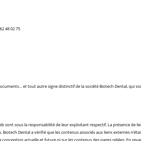
62 48 02 75
ocuments… et tout autre signe distinctif de la société Biotech Dental, qui so
s web sont sous la responsabilité de leur exploitant respectif. La présence de 
, Biotech Dental a vérifié que les contenus associés aux liens externes n’étai
 la conception actuelle et future ni sur les contenus des pages reliées. En rev