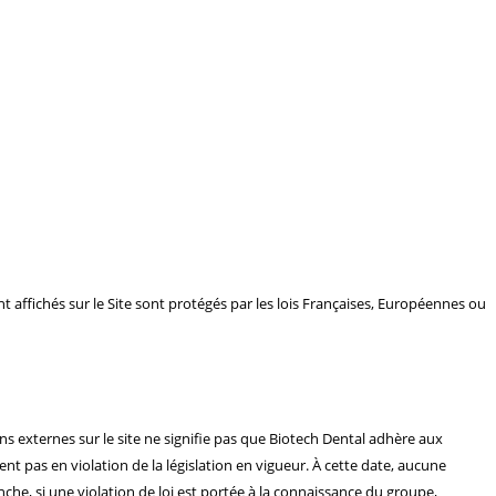
nt affichés sur le Site sont protégés par les lois Françaises, Européennes ou
liens externes sur le site ne signifie pas que Biotech Dental adhère aux
ent pas en violation de la législation en vigueur. À cette date, aucune
anche, si une violation de loi est portée à la connaissance du groupe,