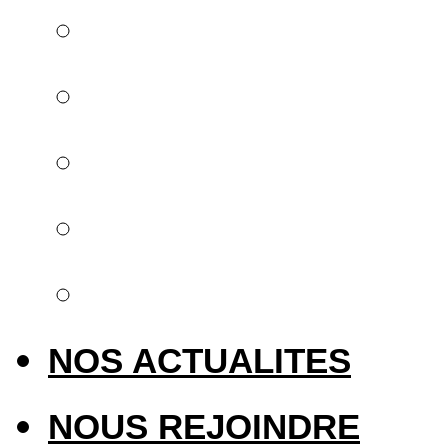
Une offre globale
Implantologie
Orthodontie invisib
Empreinte numéri
Laser & Photobiom
NOS ACTUALITES
NOUS REJOINDRE