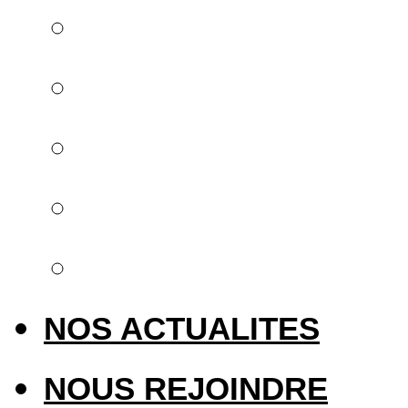
Une offre globale
Implantologie
Orthodontie invisib
Empreinte numéri
Laser & Photobiom
NOS ACTUALITES
NOUS REJOINDRE