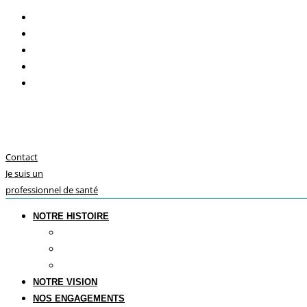
Contact
Je suis un
professionnel de santé
NOTRE HISTOIRE
Le futur de la dentisterie
Savoir-faire français
Notre présence internationale
NOTRE VISION
NOS ENGAGEMENTS