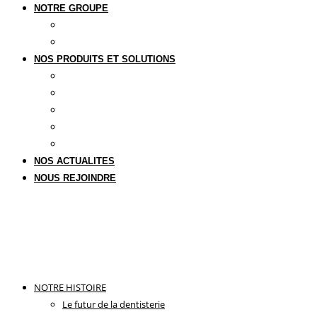
NOTRE GROUPE
Notre groupe
Upperside Capital Partners
NOS PRODUITS ET SOLUTIONS
Une offre globale
Implantologie
Orthodontie invisible
Empreinte numérique
Laser & Photobiomodulation
NOS ACTUALITES
NOUS REJOINDRE
NOTRE HISTOIRE
Le futur de la dentisterie