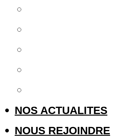
Une offre globale
Implantologie
Orthodontie invisib
Empreinte numéri
Laser & Photobiom
NOS ACTUALITES
NOUS REJOINDRE